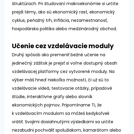
štruktúrach. Pri študovaní makroekonómie si určite
prejdi témy, ako sú ekonomický rast, ekonomický
cyklus, peňažný trh, inflácia, nezamestnanosť,
hospodárska politika alebo medzinárodný obchod.
Učenie cez vzdelávacie moduly
Druhý spôsob ako premeniť bežné učenie na
jedinečný zážitok je prejsť si voľne dostupný obsah
vzdelávacej platformy cez vytvorené moduly. Na
výber máš hneď niekoľko možností, či už sú to
vzdelávacie videá, testovacie otázky, prípadové
štúdie, interaktívne grafy alebo slovník
ekonomických pojmov. Pripomíname Ti, že
k vzdelávacím modulom sa môžeš kedykoľvek
vrátiť. Svojimi dosiahnutými výsledkami sa určite
nezabudni pochváliť spolužiakom, kamarátom alebo