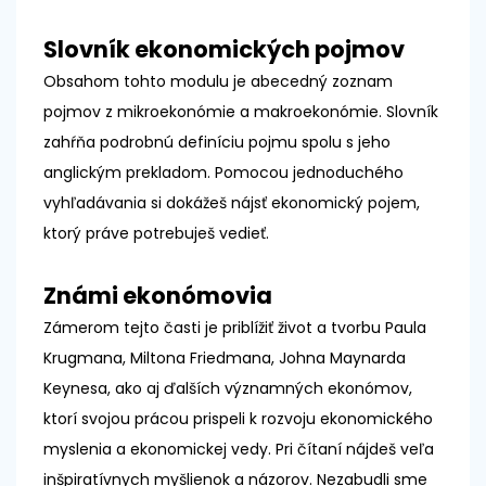
Slovník ekonomických pojmov
Obsahom tohto modulu je abecedný zoznam
pojmov z mikroekonómie a makroekonómie. Slovník
zahŕňa podrobnú definíciu pojmu spolu s jeho
anglickým prekladom. Pomocou jednoduchého
vyhľadávania si dokážeš nájsť ekonomický pojem,
ktorý práve potrebuješ vedieť.
Známi ekonómovia
Zámerom tejto časti je priblížiť život a tvorbu Paula
Krugmana, Miltona Friedmana, Johna Maynarda
Keynesa, ako aj ďalších významných ekonómov,
ktorí svojou prácou prispeli k rozvoju ekonomického
myslenia a ekonomickej vedy. Pri čítaní nájdeš veľa
inšpiratívnych myšlienok a názorov. Nezabudli sme