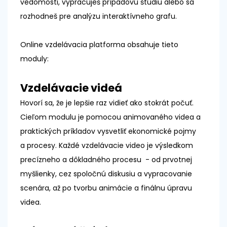
vedomosti, vypracuješ prípadovú štúdiu alebo sa
rozhodneš pre analýzu interaktívneho grafu.
Online vzdelávacia platforma obsahuje tieto
moduly:
Vzdelávacie videá
Hovorí sa, že je lepšie raz vidieť ako stokrát počuť.
Cieľom modulu je pomocou animovaného videa a
praktických príkladov vysvetliť ekonomické pojmy
a procesy. Každé vzdelávacie video je výsledkom
precízneho a dôkladného procesu - od prvotnej
myšlienky, cez spoločnú diskusiu a vypracovanie
scenára, až po tvorbu animácie a finálnu úpravu
videa.