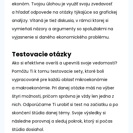
ekonóm. Tvojou úlohou je využiť svoju zvedavosť
a hľadať odpovede na otázky týkajúce sa grafickej
analýzy. Vítaná je tiež diskusia, v rámci ktorej si
vymieňaš názory a argumenty so spolužiakmi na
vyjasnenie si daného ekonomického problému.
Testovacie otázky
Ako si efektívne overíš a upevníš svoje vedomosti?
Pomôžu Ti k tomu testovacie sety, ktoré boli
vypracované pre každú oblasť mikroekonómie
a makroekonómie. Pri danej otázke máš na výber
štyri možnosti, pričom správna je vždy len jedna z
nich. Odporúčame Ti urobiť si test na začiatku a po
skončení štúdia danej témy. Svoje výsledky si
následne porovnaj a sleduj pokrok, ktorý si počas
štúdia dosiahol.