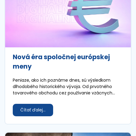
Nová éra spoločnej európskej
meny
Peniaze, ako ich poznáme dnes, sú výsledkom
dlhodobého historického vývoja. Od prvotného
tovarového obchodu cez používanie vzácnych
kovov až po digitálne meny - každý krok v ich vývoji
odzrkadľuje potreby a hodnoty svojej doby.
Čítať ďalej...