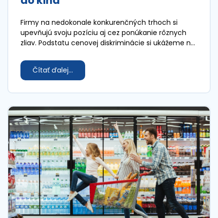
do kina
Firmy na nedokonale konkurenčných trhoch si
upevňujú svoju pozíciu aj cez ponúkanie rôznych
zliav. Podstatu cenovej diskriminácie si ukážeme na
príklade zliav pre študentov na filmové
predstavenie.
Čítať ďalej...