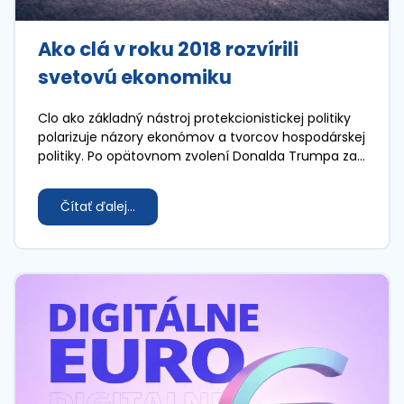
Ako clá v roku 2018 rozvírili
svetovú ekonomiku
Clo ako základný nástroj protekcionistickej politiky
polarizuje názory ekonómov a tvorcov hospodárskej
politiky. Po opätovnom zvolení Donalda Trumpa za
prezidenta v roku 2024 sa Spojené štáty americké
vrátili k protekcionistickej obchodnej politike, ktorá
Čítať ďalej...
výrazne ovplyvnila globálne ekonomické vzťahy.