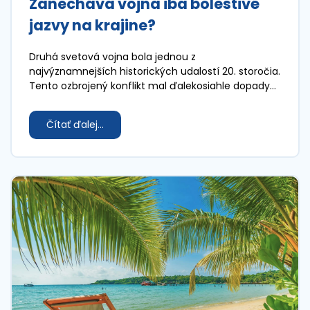
Zanecháva vojna iba bolestivé
jazvy na krajine?
Druhá svetová vojna bola jednou z
najvýznamnejších historických udalostí 20. storočia.
Tento ozbrojený konflikt mal ďalekosiahle dopady
na krajiny v Európe, ale aj na svetovú ekonomiku.
Čítať ďalej...