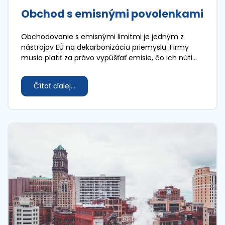
Obchod s emisnými povolenkami
Obchodovanie s emisnými limitmi je jedným z
nástrojov EÚ na dekarbonizáciu priemyslu. Firmy
musia platiť za právo vypúšťať emisie, čo ich núti
znižovať ich podiel, rovnako tak investovať do
čistejších technológií.
Čítať ďalej...