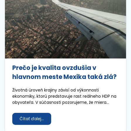
Prečo je kvalita ovzdušia v
hlavnom meste Mexika taká zlá?
Životná úroveň krajiny závisí od výkonnosti
ekonomiky, ktorú predstavuje rast reálneho HDP na
obyvateľa. V súčasnosti pozorujeme, že miera
ekonomického rastu sa medzi krajinami podstatne
líši.
Čítať ďalej...