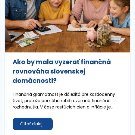
Ako by mala vyzerať finančná
rovnováha slovenskej
domácnosti?
Finančná gramotnosť je dôležitá pre každodenný
život, pretože pomáha robiť rozumné finančné
rozhodnutia. V čase rastúcich cien a inflácie je
nevyhnutné rozumieť svojim príjmom, výdavkom a
možnostiam tvorby finančnej rezervy.
Čítať ďalej...