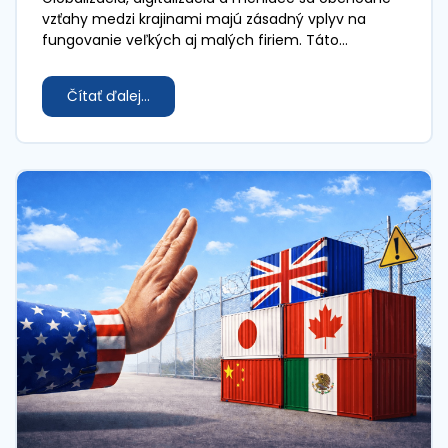
vzťahy medzi krajinami majú zásadný vplyv na
fungovanie veľkých aj malých firiem. Táto
prípadová štúdia sa zameriava na konkrétny príklad
– vstup americkej automobilky Tesla na čínsky trh –
Čítať ďalej...
a ukazuje, ako firmy strategicky reagujú na
ekonomické zmeny, technologický pokrok a
geopolitické napätie.