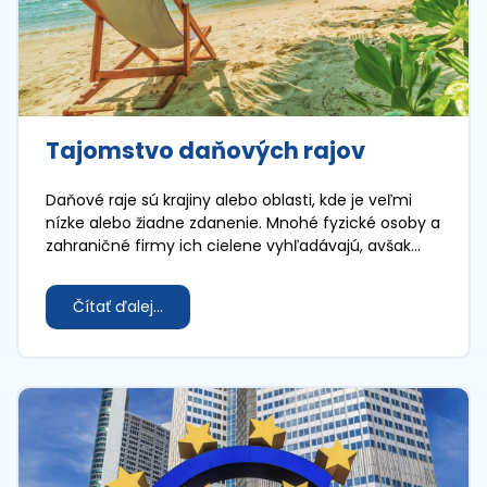
Tajomstvo daňových rajov
Daňové raje sú krajiny alebo oblasti, kde je veľmi
nízke alebo žiadne zdanenie. Mnohé fyzické osoby a
zahraničné firmy ich cielene vyhľadávajú, avšak
existencia daňových rajov prináša aj negatívne
dôsledky pre ekonomiku.
Čítať ďalej...