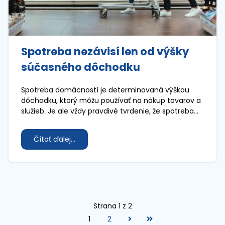
Spotreba nezávisí len od výšky
súčasného dôchodku
Spotreba domácností je determinovaná výškou
dôchodku, ktorý môžu používať na nákup tovarov a
služieb. Je ale vždy pravdivé tvrdenie, že spotreba
závisí len od výšky súčasného dôchodku?
Čítať ďalej...
Strana 1 z 2
1
2