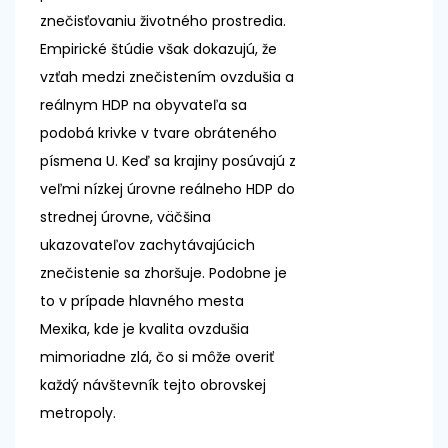
znečisťovaniu životného prostredia.
Empirické štúdie však dokazujú, že
vzťah medzi znečistením ovzdušia a
reálnym HDP na obyvateľa sa
podobá krivke v tvare obráteného
písmena U. Keď sa krajiny posúvajú z
veľmi nízkej úrovne reálneho HDP do
strednej úrovne, väčšina
ukazovateľov zachytávajúcich
znečistenie sa zhoršuje. Podobne je
to v prípade hlavného mesta
Mexika, kde je kvalita ovzdušia
mimoriadne zlá, čo si môže overiť
každý návštevník tejto obrovskej
metropoly.