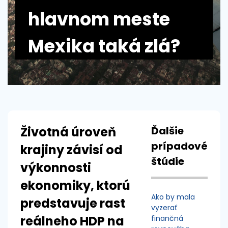
hlavnom meste
Mexika taká zlá?
Životná úroveň
Ďalšie
prípadové
krajiny závisí od
štúdie
výkonnosti
ekonomiky, ktorú
Ako by mala
predstavuje rast
vyzerať
reálneho HDP na
finančná