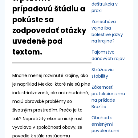
deštrukcia v
prípadovú štúdiu a
praxi
pokúste sa
Zanecháva
vojna iba
zodpovedať otázky
bolestivé jazvy
uvedené pod
na krajine?
textom.
Tajomstvo
daňových rajov
Strážcovia
Mnohé menej rozvinuté krajiny, ako
stability
je napríklad Mexiko, ktoré nie sú plne
Zákernosť
industrializované, ale ani chudobné,
protekcionizmu
na príklade
majú obrovské problémy so
Brazílie
životným prostredím. Prečo je to
Obchod s
tak? Nepretržitý ekonomický rast
emisnými
vyvoláva v spoločnosti obavy, že
povolenkami
povedie k stále rastúcemu