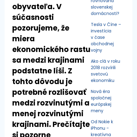
rovnováha
obyvateľa. V
slovenskej
domácnosti?
súčasnosti
Tesla v Číne –
pozorujeme, že
investícia
miera
v čase
obchodnej
ekonomického rastu
vojny
sa medzi krajinami
Ako clá v roku
2018 rozvírili
podstatne líši. Z
svetovú
tohto dôvodu je
ekonomiku
potrebné rozlišovať
Nová éra
spoločnej
medzi rozvinutými a
európskej
meny
menej rozvinutými
Od Nokie k
krajinami. Prečítajte
iPhonu -
si pozorne
kreatívna