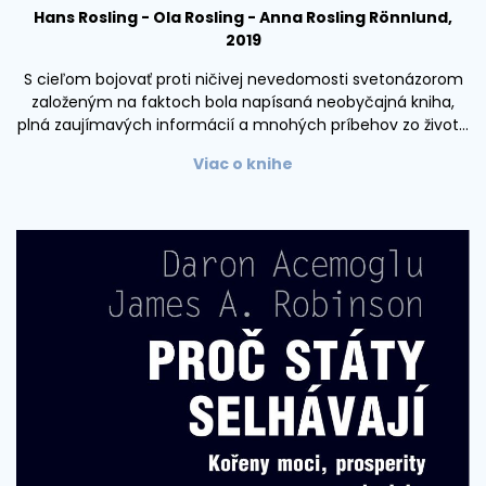
Hans Rosling - Ola Rosling - Anna Rosling Rönnlund,
2019
S cieľom bojovať proti ničivej nevedomosti svetonázorom
založeným na faktoch bola napísaná neobyčajná kniha,
plná zaujímavých informácií a mnohých príbehov zo života
Hansa Roslinga. Zoznámte sa s knihou, ktorá zásadne zmení
Viac o knihe
Váš spôsob vnímania a hodnotenia sveta. Navyše, vo svetle
pravdivých faktov Vás naučí reagovať na krízy a výzvy
budúcnosti.