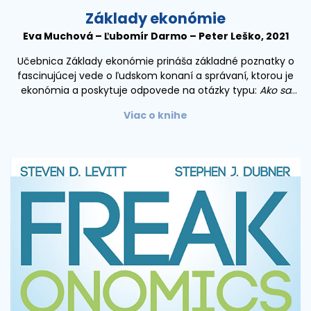
Základy ekonómie
Eva Muchová – Ľubomír Darmo – Peter Leško, 2021
Učebnica Základy ekonómie prináša základné poznatky o
fascinujúcej vede o ľudskom konaní a správaní, ktorou je
ekonómia a poskytuje odpovede na otázky typu:
Ako sa
spotrebiteľ rozhoduje o tom, koľko zo svojho príjmu
Viac o knihe
spotrebuje a koľko usporí?
Ako firma stanovuje ceny a
množstvo svojich produktov?
Ako vláda ovplyvňuje
ekonomický vývoj krajiny?
Prečo dochádza v ekonomike k
cyklickému vývoju?
Môže centrálna banka ovplyvniť mieru
inflácie?
Poznatky ekonómie pomáhajú pochopiť správanie
spotrebiteľov, rozhodovanie podnikateľov, hospodársku
politiku vlády a opatrenia centrálnej banky, ako aj umožňujú
lepšie porozumieť ekonomickým javom, ktoré ovplyvňujú
náš každodenný život.