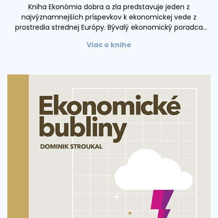
Kniha Ekonómia dobra a zla predstavuje jeden z
najvýznamnejších príspevkov k ekonomickej vede z
prostredia strednej Európy. Bývalý ekonomický poradca
českého prezidenta Václava Havla a českých ministrov
Viac o knihe
financií, Tomáš Sedláček, v nej popisuje ekonomické
správanie sa ľudskej spoločnosti, vrátane rozdeľovania
majetku, užitočnosti a spoločenského blaha, v rôznych
historických obdobiach. Začínajúc od efektivity,
nesmrteľnosti a ekonómie priateľstva v najstaršom diele
ľudstva – Epose o Gilgamešovi – a končiac pri
ekonomických problémoch moderného kapitalizmu a
ekonomického modelovania.