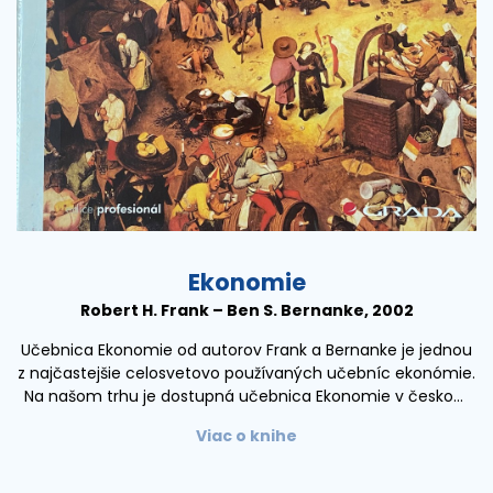
Ekonomie
Robert H. Frank – Ben S. Bernanke, 2002
Učebnica Ekonomie od autorov Frank a Bernanke je jednou
z najčastejšie celosvetovo používaných učebníc ekonómie.
Na našom trhu je dostupná učebnica Ekonomie v českom
jazyku, ide o preklad učebnice Principles of Economics,
Viac o knihe
ktorá bola publikovaná v roku 2001 vo vydavateľstve
McGraw-Hill.