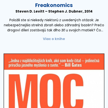
Freakonomics
Steven D. Levitt – Stephen J. Dubner, 2014
Položili ste si niekedy niektorú z uvedených otázok: Je
nebezpečnejšia strelná zbraň alebo záhradný bazén? Prečo
drogoví díleri zostávajú tak dlho žiť u svojich matiek? Čo
majú spoločné učitelia so zápasníkmi sumo? Aký vplyv
Viac o knihe
majú rodičia na to, čo sa z nás stane? Prečo tak prudko
klesol počet členov Ku Klux Klanu a aký dopad na životnú
kariéru vášho dieťaťa má meno, ktoré mu dáte?