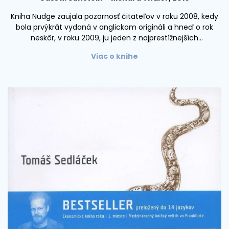
Kniha Nudge zaujala pozornosť čitateľov v roku 2008, kedy
bola prvýkrát vydaná v anglickom origináli a hneď o rok
neskôr, v roku 2009, ju jeden z najprestížnejších
ekonomických časopisov – The Economist – vyhlásil za
Viac o knihe
jednu z najlepších kníh v danom roku.