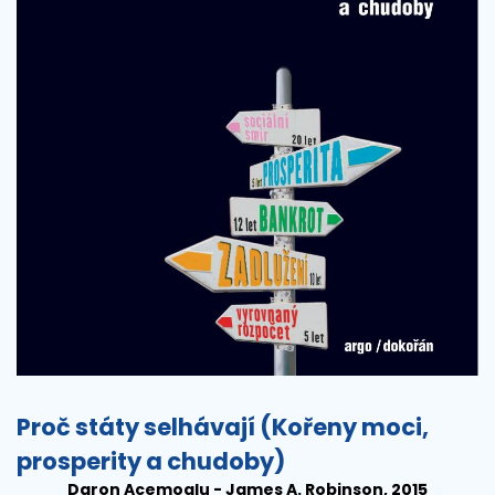
Proč státy selhávají (Kořeny moci,
prosperity a chudoby)
Daron Acemoglu - James A. Robinson, 2015