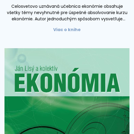
Celosvetovo uznávaná učebnica ekonómie obsahuje
všetky témy nevyhnutné pre úspešné absolvovanie kurzu
ekonómie. Autor jednoduchým spôsobom vysvetľuje
základné ekonomické pojmy a usiluje sa zaujímavým
Viac o knihe
spôsobom odpovedať na otázky z mikroekonómie a
makroekonómie. Kniha je určená všetkým študentom
ekonomických fakúlt, avšak svojím praktickým pohľadom
na ekonomickú realitu je tiež odpoveďou na mnohé otázky
vyššieho aj stredného manažmentu.