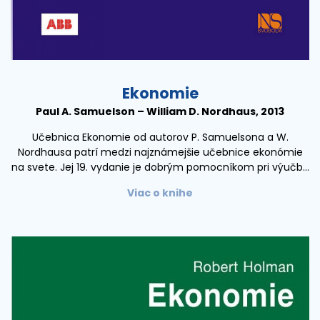
Ekonomie
Paul A. Samuelson – William D. Nordhaus, 2013
Učebnica Ekonomie od autorov P. Samuelsona a W.
Nordhausa patrí medzi najznámejšie učebnice ekonómie
na svete. Jej 19. vydanie je dobrým pomocníkom pri výučbe
úvodu do modernej ekonómie. Čitateľovi umožňuje
Viac o knihe
pochopiť základné princípy fungovania trhovej ekonomiky.
Zrozumiteľne a s prispením konkrétnych príkladov
objasňuje základné vzťahy a súvislosti fungovania trhového
systému. V učebnici autori vysvetľujú fungovanie trhu
prostredníctvom mikroekonomického a
makroekonomického uhla pohľadu, ako aj v podmienkach
otvorenej ekonomiky.