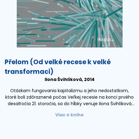
Přelom (Od velké recese k velké
transformaci)
Ilona Švihlíková, 2014
Otázkam fungovania kapitalizmu a jeho nedostatkom,
ktoré boli zdôraznené počas Veľkej recesie na konci prvého
desaťročia 21. storočia, sa do hĺbky venuje Ilona Švihlíková
vo svojej publikácii Přelom. Autorka popisuje dôvody a
Viac o knihe
dôsledky rozvoja krízového správania sa ekonomík socio-
ekonomického západu – najmä Severnej Ameriky, Európskej
únie a Japonska.