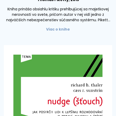
Kniha prináša obsiahlu kritiku prehlbujúcej sa majetkovej
nerovnosti vo svete, pričom autor v nej vidí jedno z
najväčších nebezpečenstiev súčasného systému. Piketty
sa vo svojej knihe opiera o pätnásť rokov výskumu, ktorý sa
Viac o knihe
sústredil najmä na historickú dynamiku dôchodkov a
bohatstva. Na základe nazhromaždených dát rôzneho
charakteru a ich vyhodnocovania upozorňuje, že
majetková nerovnosť je v postate rovnaká ako pred sto
rokmi a rastie takým spôsobom, že tým ohrozuje
fungovanie ekonomiky, ale aj fungovanie demokratického
systému.