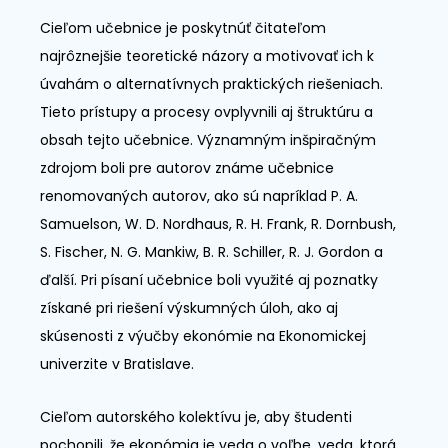
Cieľom učebnice je poskytnúť čitateľom
najrôznejšie teoretické názory a motivovať ich k
úvahám o alternatívnych praktických riešeniach.
Tieto prístupy a procesy ovplyvnili aj štruktúru a
obsah tejto učebnice. Významným inšpiračným
zdrojom boli pre autorov známe učebnice
renomovaných autorov, ako sú napríklad P. A.
Samuelson, W. D. Nordhaus, R. H. Frank, R. Dornbush,
S. Fischer, N. G. Mankiw, B. R. Schiller, R. J. Gordon a
ďalší. Pri písaní učebnice boli využité aj poznatky
získané pri riešení výskumných úloh, ako aj
skúsenosti z výučby ekonómie na Ekonomickej
univerzite v Bratislave.
Cieľom autorského kolektívu je, aby študenti
pochopili, že ekonómia je veda o voľbe, veda, ktorá