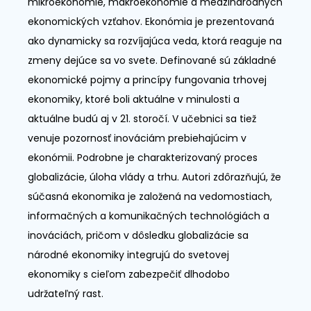
mikroekonómie, makroekonómie a medzinárodných
ekonomických vzťahov. Ekonómia je prezentovaná
ako dynamicky sa rozvíjajúca veda, ktorá reaguje na
zmeny dejúce sa vo svete. Definované sú základné
ekonomické pojmy a princípy fungovania trhovej
ekonomiky, ktoré boli aktuálne v minulosti a
aktuálne budú aj v 21. storočí. V učebnici sa tiež
venuje pozornosť inováciám prebiehajúcim v
ekonómii. Podrobne je charakterizovaný proces
globalizácie, úloha vlády a trhu. Autori zdôrazňujú, že
súčasná ekonomika je založená na vedomostiach,
informačných a komunikačných technológiách a
inováciách, pričom v dôsledku globalizácie sa
národné ekonomiky integrujú do svetovej
ekonomiky s cieľom zabezpečiť dlhodobo
udržateľný rast.