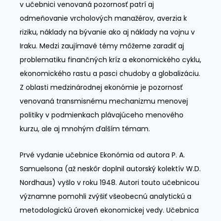
v učebnici venovaná pozornosť patrí aj
odmeňovanie vrcholových manažérov, averzia k
riziku, náklady na bývanie ako aj náklady na vojnu v
Iraku. Medzi zaujímavé témy môžeme zaradiť aj
problematiku finančných kríz a ekonomického cyklu,
ekonomického rastu a pasci chudoby a globalizáciu.
Z oblasti medzinárodnej ekonómie je pozornosť
venovaná transmisnému mechanizmu menovej
politiky v podmienkach plávajúceho menového
kurzu, ale aj mnohým ďalším témam.
Prvé vydanie učebnice Ekonómia od autora P. A.
Samuelsona (až neskôr doplnil autorský kolektív W.D.
Nordhaus) vyšlo v roku 1948. Autori touto učebnicou
významne pomohli zvýšiť všeobecnú analytickú a
metodologickú úroveň ekonomickej vedy. Učebnica