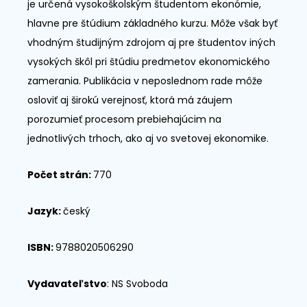
je určená vysokoškolským študentom ekonómie,
hlavne pre štúdium základného kurzu. Môže však byť
vhodným študijným zdrojom aj pre študentov iných
vysokých škôl pri štúdiu predmetov ekonomického
zamerania. Publikácia v neposlednom rade môže
osloviť aj širokú verejnosť, ktorá má záujem
porozumieť procesom prebiehajúcim na
jednotlivých trhoch, ako aj vo svetovej ekonomike.
Počet strán:
770
Jazyk:
český
ISBN:
9788020506290
Vydavateľstvo
: NS Svoboda