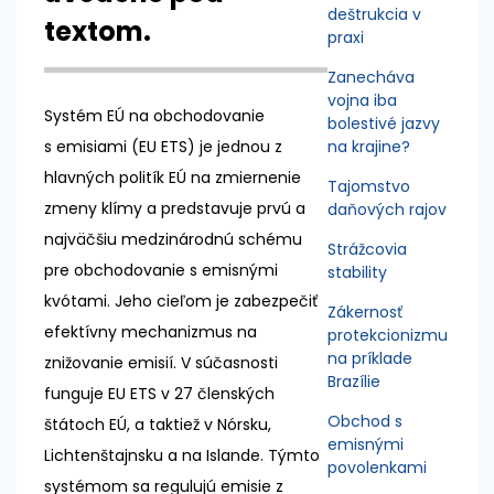
deštrukcia v
textom.
praxi
Zanecháva
vojna iba
Systém EÚ na obchodovanie
bolestivé jazvy
s emisiami (EU ETS) je jednou z
na krajine?
hlavných politík EÚ na zmiernenie
Tajomstvo
zmeny klímy a predstavuje prvú a
daňových rajov
najväčšiu medzinárodnú schému
Strážcovia
pre obchodovanie s emisnými
stability
kvótami. Jeho cieľom je zabezpečiť
Zákernosť
efektívny mechanizmus na
protekcionizmu
na príklade
znižovanie emisií. V súčasnosti
Brazílie
funguje EU ETS v 27 členských
Obchod s
štátoch EÚ, a taktiež v Nórsku,
emisnými
Lichtenštajnsku a na Islande. Týmto
povolenkami
systémom sa regulujú emisie z