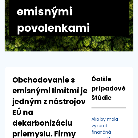
emisnými
povolenkami
Obchodovanie s
Ďalšie
prípadové
emisnými limitmi je
štúdie
jedným z nástrojov
EÚ na
Ako by mala
dekarbonizáciu
vyzerať
priemyslu. Firmy
finančná