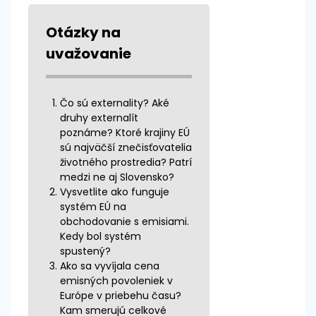
Otázky na
uvažovanie
Čo sú externality? Aké
druhy externalít
poznáme? Ktoré krajiny EÚ
sú najväčší znečisťovatelia
životného prostredia? Patrí
medzi ne aj Slovensko?
Vysvetlite ako funguje
systém EÚ na
obchodovanie s emisiami.
Kedy bol systém
spustený?
Ako sa vyvíjala cena
emisných povoleniek v
Európe v priebehu času?
Kam smerujú celkové