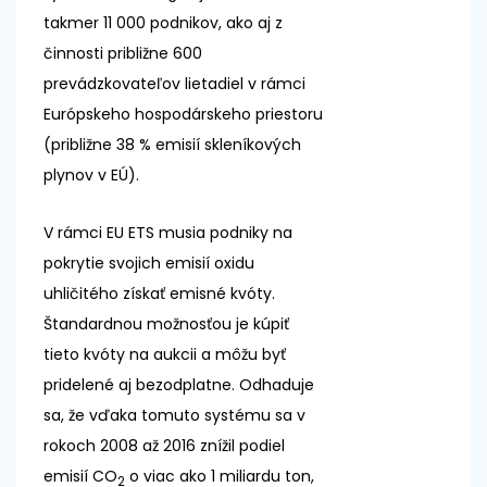
takmer 11 000 podnikov, ako aj z
činnosti približne 600
prevádzkovateľov lietadiel v rámci
Európskeho hospodárskeho priestoru
(približne 38 % emisií skleníkových
plynov v EÚ).
V rámci EU ETS musia podniky na
pokrytie svojich emisií oxidu
uhličitého získať emisné kvóty.
Štandardnou možnosťou je kúpiť
tieto kvóty na aukcii a môžu byť
pridelené aj bezodplatne. Odhaduje
sa, že vďaka tomuto systému sa v
rokoch 2008 až 2016 znížil podiel
emisií CO
o viac ako 1 miliardu ton,
2