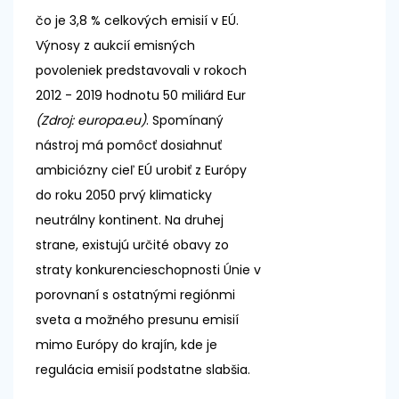
čo je 3,8 % celkových emisií v EÚ.
Výnosy z aukcií emisných
povoleniek predstavovali v rokoch
2012 - 2019 hodnotu 50 miliárd Eur
(Zdroj: europa.eu)
. Spomínaný
nástroj má pomôcť dosiahnuť
ambiciózny cieľ EÚ urobiť z Európy
do roku 2050 prvý klimaticky
neutrálny kontinent. Na druhej
strane, existujú určité obavy zo
straty konkurencieschopnosti Únie v
porovnaní s ostatnými regiónmi
sveta a možného presunu emisií
mimo Európy do krajín, kde je
regulácia emisií podstatne slabšia.