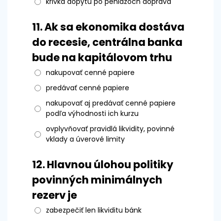
krivka dopytu po peniazoch doprava
11.
Ak sa ekonomika dostáva
do recesie, centrálna banka
bude na kapitálovom trhu
nakupovať cenné papiere
predávať cenné papiere
nakupovať aj predávať cenné papiere
podľa výhodnosti ich kurzu
ovplyvňovať pravidlá likvidity, povinné
vklady a úverové limity
12.
Hlavnou úlohou politiky
povinných minimálnych
rezerv je
zabezpečiť len likviditu bánk