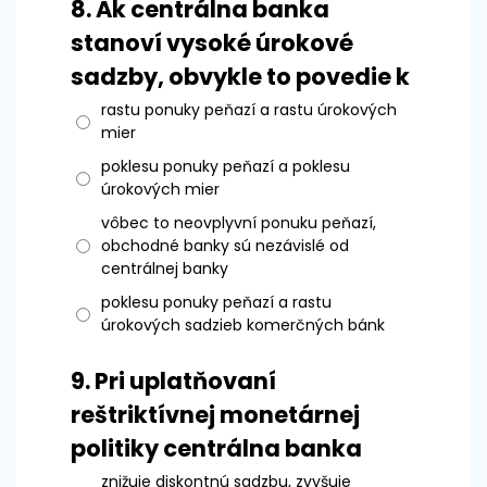
8.
Ak centrálna banka
stanoví vysoké úrokové
sadzby, obvykle to povedie k
rastu ponuky peňazí a rastu úrokových
mier
poklesu ponuky peňazí a poklesu
úrokových mier
vôbec to neovplyvní ponuku peňazí,
obchodné banky sú nezávislé od
centrálnej banky
poklesu ponuky peňazí a rastu
úrokových sadzieb komerčných bánk
9.
Pri uplatňovaní
reštriktívnej monetárnej
politiky centrálna banka
znižuje diskontnú sadzbu, zvyšuje