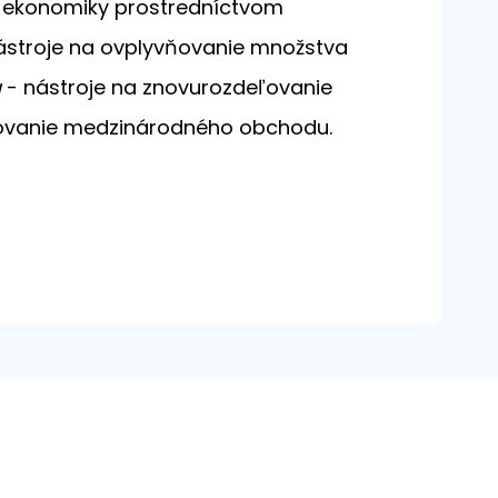
o ekonomiky prostredníctvom
ástroje na ovplyvňovanie množstva
a
- nástroje na znovurozdeľovanie
vňovanie medzinárodného obchodu.