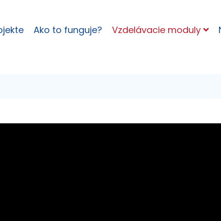
ojekte
Ako to funguje?
Vzdelávacie moduly