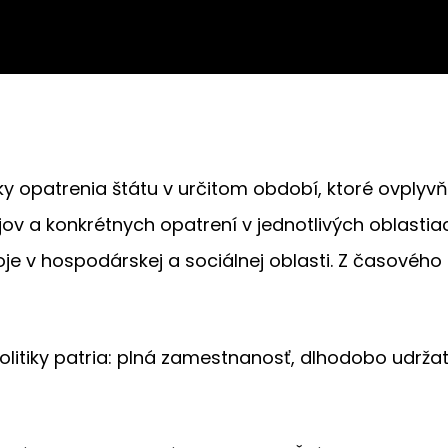
y opatrenia štátu v určitom období, ktoré ovplyvňu
ov a konkrétnych opatrení v jednotlivých oblastiac
je v hospodárskej a sociálnej oblasti. Z časového
politiky patria: plná zamestnanosť, dlhodobo udrža