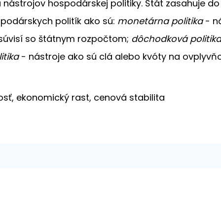
nástrojov hospodárskej politiky. Štát zasahuje d
podárskych politík ako sú:
monetárna politika
- n
súvisí so štátnym rozpočtom;
dôchodková politik
tika
- nástroje ako sú clá alebo kvóty na ovply
sť, ekonomický rast, cenová stabilita