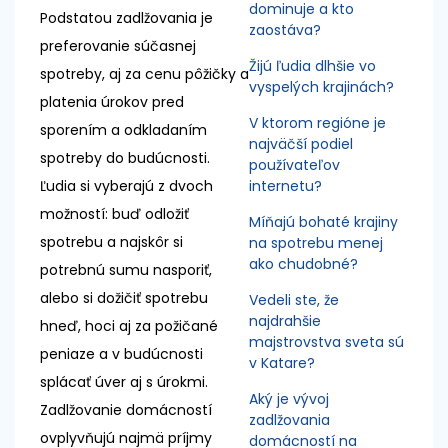
dominuje a kto
Podstatou zadlžovania je
zaostáva?
preferovanie súčasnej
Žijú ľudia dlhšie vo
spotreby, aj za cenu pôžičky a
vyspelých krajinách?
platenia úrokov pred
V ktorom regióne je
sporením a odkladaním
najväčší podiel
spotreby do budúcnosti.
používateľov
Ľudia si vyberajú z dvoch
internetu?
možností: buď odložiť
Míňajú bohaté krajiny
spotrebu a najskôr si
na spotrebu menej
ako chudobné?
potrebnú sumu nasporiť,
alebo si dožičiť spotrebu
Vedeli ste, že
najdrahšie
hneď, hoci aj za požičané
majstrovstva sveta sú
peniaze a v budúcnosti
v Katare?
splácať úver aj s úrokmi.
Aký je vývoj
Zadlžovanie domácností
zadlžovania
ovplyvňujú najmä príjmy
domácností na