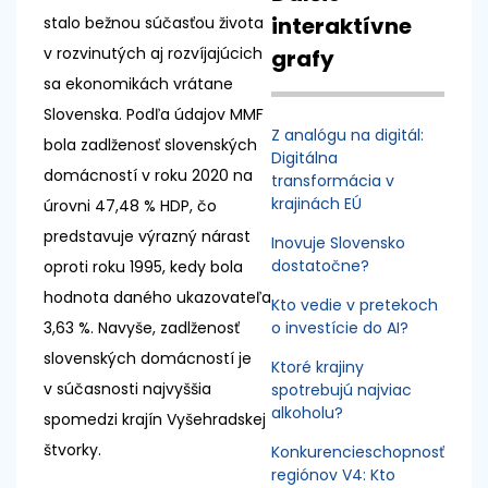
interaktívne
stalo bežnou súčasťou života
v rozvinutých aj rozvíjajúcich
grafy
sa ekonomikách vrátane
Slovenska. Podľa údajov MMF
Z analógu na digitál:
bola zadlženosť slovenských
Digitálna
domácností v roku 2020 na
transformácia v
krajinách EÚ
úrovni 47,48 % HDP, čo
predstavuje výrazný nárast
Inovuje Slovensko
dostatočne?
oproti roku 1995, kedy bola
hodnota daného ukazovateľa
Kto vedie v pretekoch
3,63 %. Navyše, zadlženosť
o investície do AI?
slovenských domácností je
Ktoré krajiny
v súčasnosti najvyššia
spotrebujú najviac
alkoholu?
spomedzi krajín Vyšehradskej
štvorky.
Konkurencieschopnosť
regiónov V4: Kto