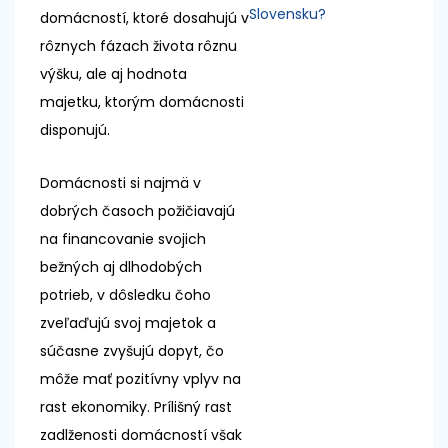
Slovensku?
domácností, ktoré dosahujú v
rôznych fázach života rôznu
výšku, ale aj hodnota
majetku, ktorým domácnosti
disponujú.
Domácnosti si najmä v
dobrých časoch požičiavajú
na financovanie svojich
bežných aj dlhodobých
potrieb, v dôsledku čoho
zveľaďujú svoj majetok a
súčasne zvyšujú dopyt, čo
môže mať pozitívny vplyv na
rast ekonomiky. Prílišný rast
zadlženosti domácností však