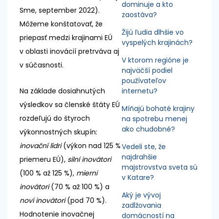
dominuje a kto
Sme, september 2022).
zaostáva?
Môžeme konštatovať, že
Žijú ľudia dlhšie vo
priepasť medzi krajinami EÚ
vyspelých krajinách?
v oblasti inovácií pretrváva aj
V ktorom regióne je
v súčasnosti.
najväčší podiel
používateľov
Na základe dosiahnutých
internetu?
výsledkov sa členské štáty EÚ
Míňajú bohaté krajiny
rozdeľujú do štyroch
na spotrebu menej
ako chudobné?
výkonnostných skupín:
inovační lídri
(výkon nad 125 %
Vedeli ste, že
najdrahšie
priemeru EÚ),
silní inovátori
majstrovstva sveta sú
(100 % až 125 %),
mierni
v Katare?
inovátori
(70 % až 100 %) a
Aký je vývoj
noví inovátori
(pod 70 %).
zadlžovania
Hodnotenie inovačnej
domácností na