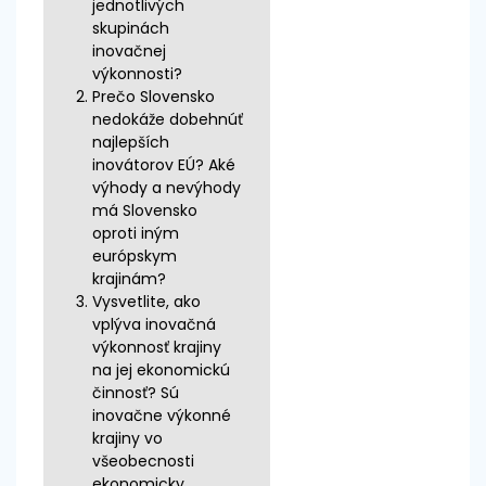
jednotlivých
skupinách
inovačnej
výkonnosti?
Prečo Slovensko
nedokáže dobehnúť
najlepších
inovátorov EÚ? Aké
výhody a nevýhody
má Slovensko
oproti iným
európskym
krajinám?
Vysvetlite, ako
vplýva inovačná
výkonnosť krajiny
na jej ekonomickú
činnosť? Sú
inovačne výkonné
krajiny vo
všeobecnosti
ekonomicky