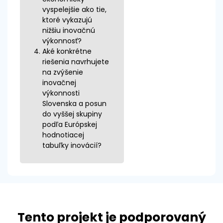
vyspelejšie ako tie,
ktoré vykazujú
nižšiu inovačnú
výkonnosť?
Aké konkrétne
riešenia navrhujete
na zvýšenie
inovačnej
výkonnosti
Slovenska a posun
do vyššej skupiny
podľa Európskej
hodnotiacej
tabuľky inovácií?
Tento projekt je podporovaný