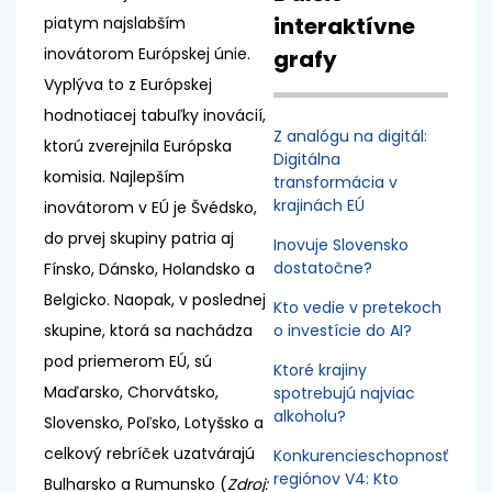
interaktívne
piatym najslabším
inovátorom Európskej únie.
grafy
Vyplýva to z Európskej
hodnotiacej tabuľky inovácií,
Z analógu na digitál:
ktorú zverejnila Európska
Digitálna
komisia. Najlepším
transformácia v
krajinách EÚ
inovátorom v EÚ je Švédsko,
do prvej skupiny patria aj
Inovuje Slovensko
dostatočne?
Fínsko, Dánsko, Holandsko a
Belgicko. Naopak, v poslednej
Kto vedie v pretekoch
skupine, ktorá sa nachádza
o investície do AI?
pod priemerom EÚ, sú
Ktoré krajiny
Maďarsko, Chorvátsko,
spotrebujú najviac
alkoholu?
Slovensko, Poľsko, Lotyšsko a
celkový rebríček uzatvárajú
Konkurencieschopnosť
regiónov V4: Kto
Bulharsko a Rumunsko (
Zdroj: