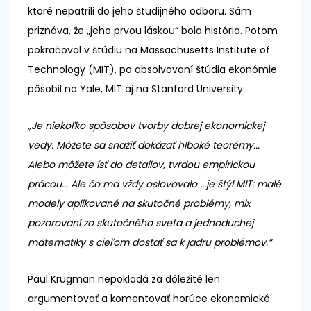
ktoré nepatrili do jeho študijného odboru. Sám
priznáva, že „jeho prvou láskou“ bola história. Potom
pokračoval v štúdiu na Massachusetts Institute of
Technology (MIT), po absolvovaní štúdia ekonómie
pôsobil na Yale, MIT aj na Stanford University.
„Je niekoľko spôsobov tvorby dobrej ekonomickej
vedy. Môžete sa snažiť dokázať hlboké teorémy...
Alebo môžete ísť do detailov, tvrdou empirickou
prácou... Ale čo ma vždy oslovovalo ...je štýl MIT: malé
modely aplikované na skutočné problémy, mix
pozorovaní zo skutočného sveta a jednoduchej
matematiky s cieľom dostať sa k jadru problémov.“
Paul Krugman nepokladá za dôležité len
argumentovať a komentovať horúce ekonomické