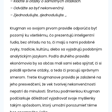
– Klaďte si otázky o samotných otázkach.
– Odvážte sa byť nekonvenčný.
– Zjednodušujte, zjednodušujte. „
Krugman vo svojom prvom pravidle odporúča byť
pozorný ku všetkému, čo prezentujú inteligentní
ľudia, bez ohľadu na to, či majú s nami podobné
zvyky, tradície, kultúru, alebo sa vyjadrujú podobným
analytickým jazykom. Podľa druhého pravidla
ekonómovia by sa občas mali sami seba spýtať, či si
položili správne otázky, a teda či pracujú správnym
smerom. Tretie Krugmanove pravidlo je založené na
jeho presvedčení, že vek tvorivej nekonvenčnosti
nepatrí do minulosti. Štvrtou podmienkou Krugman
podčiarkuje dôležitosť vyjadrovať svoje myšlienky
takým spôsobom, ktorý umožní porozumieť téme