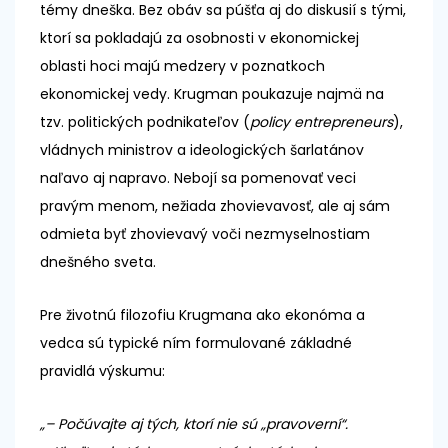
témy dneška. Bez obáv sa púšťa aj do diskusií s tými,
ktorí sa pokladajú za osobnosti v ekonomickej
oblasti hoci majú medzery v poznatkoch
ekonomickej vedy. Krugman poukazuje najmä na
tzv. politických podnikateľov (
policy entrepreneurs
),
vládnych ministrov a ideologických šarlatánov
naľavo aj napravo. Nebojí sa pomenovať veci
pravým menom, nežiada zhovievavosť, ale aj sám
odmieta byť zhovievavý voči nezmyselnostiam
dnešného sveta.
Pre životnú filozofiu Krugmana ako ekonóma a
vedca sú typické ním formulované základné
pravidlá výskumu:
„– Počúvajte aj tých, ktorí nie sú „pravoverní“.