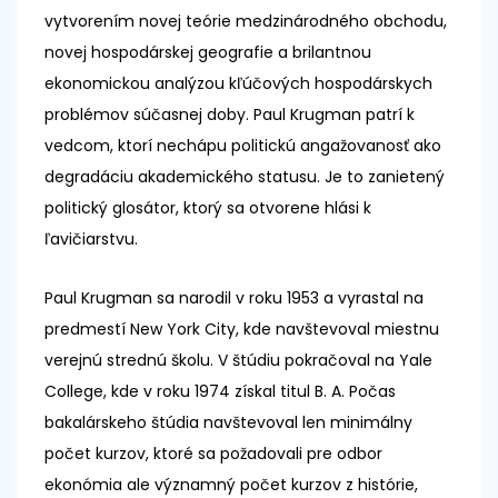
vytvorením novej teórie medzinárodného obchodu,
novej hospodárskej geografie a brilantnou
ekonomickou analýzou kľúčových hospodárskych
problémov súčasnej doby. Paul Krugman patrí k
vedcom, ktorí nechápu politickú angažovanosť ako
degradáciu akademického statusu. Je to zanietený
politický glosátor, ktorý sa otvorene hlási k
ľavičiarstvu.
Paul Krugman sa narodil v roku 1953 a vyrastal na
predmestí New York City, kde navštevoval miestnu
verejnú strednú školu. V štúdiu pokračoval na Yale
College, kde v roku 1974 získal titul B. A. Počas
bakalárskeho štúdia navštevoval len minimálny
počet kurzov, ktoré sa požadovali pre odbor
ekonómia ale významný počet kurzov z histórie,